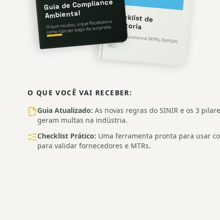
Guia de Compliance
Ambiental
Checklist de
O que mudou, o que fiscalizam e
Auditoria
como não ser pego de surpresa.
Varredura interna: MTRs, licenças e PGRS.
O QUE VOCÊ VAI RECEBER:
Guia Atualizado:
As novas regras do SINIR e os 3 pilar
geram multas na indústria.
Checklist Prático:
Uma ferramenta pronta para usar c
para validar fornecedores e MTRs.