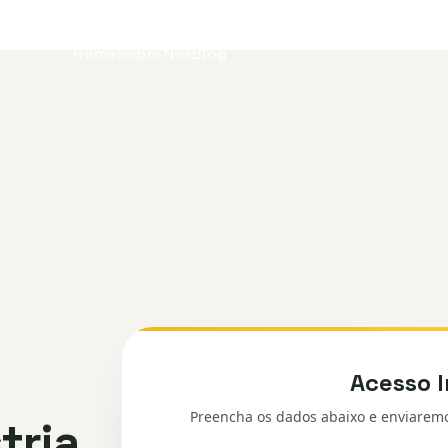
Home
Sobre Nós
Blog
Acesso I
Preencha os dados abaixo e enviaremo
tria